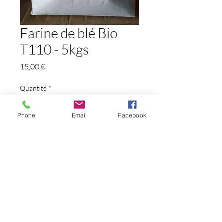
Farine de blé Bio
T110 - 5kgs
Prix
15,00 €
Quantité
*
Phone
Email
Facebook
Ajouter au panier
Farine de blé Bio type 110.
Contient du gluten