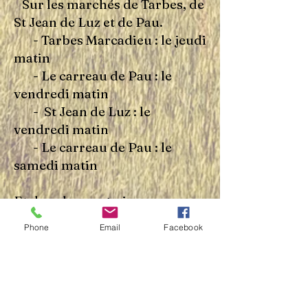
Sur les marchés de Tarbes, de
St Jean de Luz et de Pau.
- Tarbes Marcadieu : le jeudi
matin
- Le carreau de Pau : le
vendredi matin
- St Jean de Luz : le
vendredi matin
- Le carreau de Pau : le
samedi matin
Et dans les magasins:
- Biocoop de Lourdes (65)
Phone
Email
Facebook
- Biocoop de Lannemezan
(65)
- Biocoop de Arreau (65)