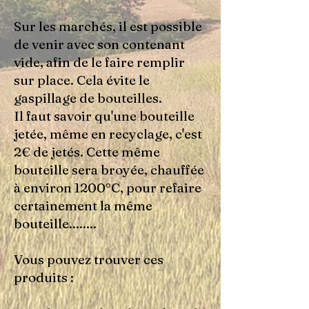
Sur les marchés, il est possible
de venir avec son contenant
vide, afin de le faire remplir
sur place. Cela évite le
gaspillage de bouteilles.
Il faut savoir qu'une bouteille
jetée, même en recyclage, c'est
2€ de jetés. Cette même
bouteille sera broyée, chauffée
à environ 1200°C, pour refaire
certainement la même
bouteille........
Vous pouvez trouver ces
produits :