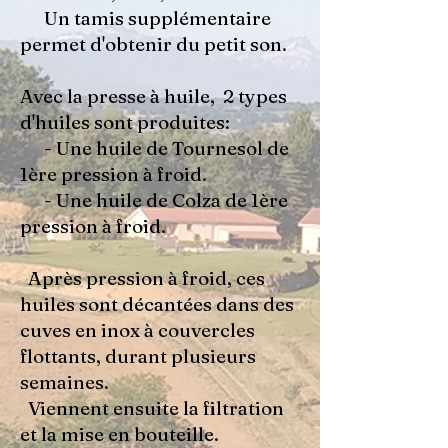
Un tamis supplémentaire
permet d'obtenir du petit son.
Avec la presse à huile, 2 types
d'huiles sont produites:
- Une huile de Tournesol de
1ère pression à froid.
- Une huile de Colza de 1ère
pression à froid.
Après pression à froid, ces
huiles sont décantées dans des
cuves en inox à couvercles
flottants, durant plusieurs
semaines.
Viennent ensuite la filtration
et la mise en bouteille.